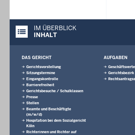
IM ÜBERBLICK
Justiz-Portal im Überblick:
INHALT
DAS GERICHT
AUFGABEN
Gerichtsvorstellung
Geschäftsverte
Sitzungstermine
Gerichtsbezirk
Eingangskontrolle
Rechtsantragss
Barrierefreiheit
Gerichtsbesuche / Schulklassen
Presse
Stellen
Beamte und Beschäftigte
(m/w/d)
Hospitation bei dem Sozialgericht
Köln
Richterinnen und Richter auf