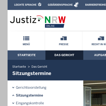
Direkt zum Inhalt
LEICHTE SPRACHE
GEBÄRDENSPRACHE
BARRIEREFREIHE
Leichte Sprache, Gebärdensprachenvideo u
Sozialgericht Köln: Sitzungstermine
Schnellnavigation mit Volltext-Suche
MENÜ
PRESSE
RECHT IN 
STARTSEITE
DAS GERICHT
AUFGA
Hauptmenü: Hauptnavigation
Startseite
Das Gericht
Sitzungstermine
Gerichtsvorstellung
Sitzungstermine
Eingangskontrolle