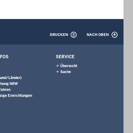
DRUCKEN
NACH OBEN
NFOS
SERVICE
Übersicht
Suche
Bund/Länder)
chung NRW
fahren
ige Einrichtungen